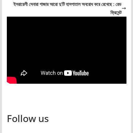
ইসরায়েলী সেনারা গাজার আরো দু’টি হাসপাতাল অবরোধ করে রেখেছে : রেড
o
p
g
e
r
ক্রিসেন্ট
k
p
e
i
r
e
n
d
l
y
Follow us