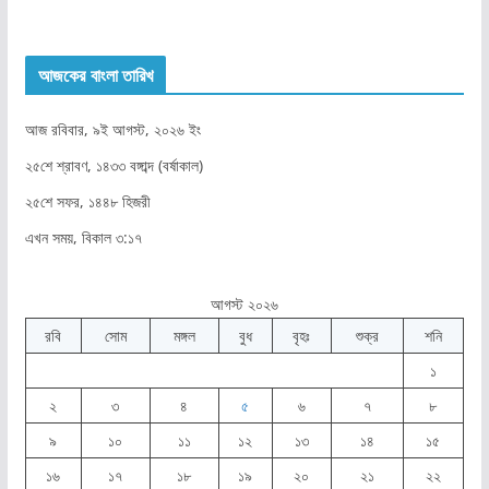
আজকের বাংলা তারিখ
আজ রবিবার, ৯ই আগস্ট, ২০২৬ ইং
২৫শে শ্রাবণ, ১৪৩৩ বঙ্গাব্দ (বর্ষাকাল)
২৫শে সফর, ১৪৪৮ হিজরী
এখন সময়, বিকাল ৩:১৭
আগস্ট ২০২৬
রবি
সোম
মঙ্গল
বুধ
বৃহঃ
শুক্র
শনি
১
২
৩
৪
৫
৬
৭
৮
৯
১০
১১
১২
১৩
১৪
১৫
১৬
১৭
১৮
১৯
২০
২১
২২