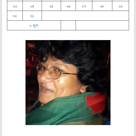
২৩
২৪
২৫
২৬
২৭
২৮
২৯
৩০
৩১
« জুলা