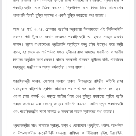
পররাষ্ট্রমন্ত্রীর সঙ্গে বৈঠক করবেন। দ্বিপাক্ষিক নানা বিষয় নিয়ে আলোচনার
পাশাপাশি তিনটি চুক্তি স্বাক্ষর ও একটি চুক্তি নবায়নের কথা রয়েছে।
আজ ২৪ মার্চ, ২০২৪, রোববার পররাষ্ট্র মন্ত্রণালয় মিলনায়তনে এই ‘ভিভিআইপি’
সফরের পর্দা উন্মোচন সংবাদ সম্মেলনে পররাষ্ট্রমন্ত্রী ড. হাছান মাহমুদ এতথ্য
জানান। ভুটান বাংলাদেশের প্রতিবেশি অকৃত্রিম বন্ধু রাষ্ট্র উল্লেখ করে মন্ত্রী
বলেন, ২৫ থেকে ২৮ মার্চ পর্যন্ত সফরে ভুটানের রাজা আমাদের স্বাধীনতা ও জাতীয়
দিবসের অনুষ্ঠানে অংশ নেবেন। রাজার সফরসঙ্গী থাকছেন ভুটানের রানী, পরিবারের
সদস্যবৃন্দ, মন্ত্রীগণ ও পদস্থ কর্মকর্তারা। খবর বাসস।
পররাষ্ট্রমন্ত্রী জানান, সোমবার সকালে ঢাকায় বিমানবন্দরে রাষ্ট্রীয় অতিথি রাজা
ওয়াংচুককে রাষ্ট্রপতি স্বাগত জানানোর পর গার্ড অব অনার প্রদান করা হবে।
এরপর রাজা ধানম-ি ৩২ নম্বরে জাতির পিতা শেখ মুজিবুর রহমানের স্মৃতির প্রতি
শ্রদ্ধা জানাবেন এবং বঙ্গবন্ধু জাদুঘর পরিদর্শন করবেন। এদিন দুপুরে প্রধানমন্ত্রী
এবং পররাষ্ট্রমন্ত্রীর সাথে সাক্ষাত ও সমঝোতা স্মারক স্বাক্ষরের কথা রয়েছে।
প্রধানমন্ত্রীর সাথে সাক্ষাতে স্বাস্থ্য, তথ্য ও যোগাযোগ প্রযুক্তি, পর্যটন, আঞ্চলিক
ও উপ-আঞ্চলিক কানেক্টিভিটি সমন্বয়, বাণিজ্য ও বিনিয়োগ বৃদ্ধি, ট্রানজিট,