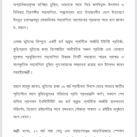
অগ্রাধিকারমূলক বাণিজ্য চুক্তি, ভারতকে সাথে নিয়ে জলবিদ্যুৎ উৎপাদন ও
বিনিময়ে ত্রিপক্ষীয় সহযোগিতা, স্বল্পোন্নত হতে উন্নয়নশীল দেশে উত্তরণে
উদ্ভূত চ্যালঞ্জসমূহ মোকাবিলায় সহযোগিতা আলোচনায় প্রাধান্য পাবে বলে জানান
ড. হাছান।
এসময় ভুটানের থিম্পুতে একটি বার্ন অ্যান্ড প্লাস্টিক সার্জারি ইউনিট প্রতিষ্ঠা,
কুড়িগ্রামে ভুটানের জন্য বিশেষায়িত অর্থনৈতিক অঞ্চল প্রতিষ্ঠা এবং ভোক্তা
সুরক্ষায় প্রযুক্তিগত সহযোগিতা বিষয়ক তিনটি সমঝোতা স্মারক স্বাক্ষর ও
সাংস্কৃতিক সহযোগিতা চুক্তি পুন:নবায়নের সম্ভাবনা রয়েছে বলে উল্লেখ করেন
পররাষ্ট্রমন্ত্রী।
হাছান মাহমুদ জানান, ভুটানের রাজা ২৬ মার্চ স্বাধীনতা দিবসে ভোরে সাভারে জাতীয়
স্মৃতিসৌধে মহান মুক্তিযুদ্ধের শহিদদের প্রতি শ্রদ্ধাঞ্জলি অর্পণ, সকালে শেখ
হাসিনা ন্যাশনাল ইনস্টিটিউিট অব বার্ন অ্যান্ড প্লাস্টিক সার্জারি হাসপাতাল
পরিদর্শন, বিকেলে রাষ্ট্রপতির সাথে বঙ্গভবনে সৌজন্য সাক্ষাত ও রাষ্ট্রীয় অনুষ্ঠানে
অংশ নেবেন।
মন্ত্রী বলেন, ২৭ মার্চ পদ্মা সেতু এবং নারায়ণগঞ্জের আড়াইহাজারে স্পেশাল