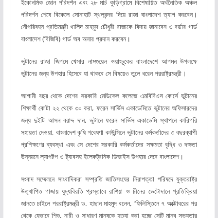
ইকোনমিক জোন পরিদর্শন এবং ২৮ মার্চ কুড়িগ্রামে বিশেষায়িত অর্থনৈতিক অঞ্চল
পরিদর্শন শেষে বিকেলে সোনাহাট স্থলবন্দর দিয়ে রাজা বাংলাদেশ ত্যাগ করবেন।
নৌপরিবহন প্রতিমন্ত্রী খালিদ মাহমুদ চৌধুরী রাজাকে বিদায় জানাবেন ও বর্ডার গার্ড
বাংলাদেশ (বিজিবি) গার্ড অব অনার প্রদান করবেন।
ভুটানের রাজা জিগমে খেসার নামগুয়েল ওয়াংচুকের বাংলাদেশে আগমন উপলক্ষে
ভুটানের জন্য উপহার হিসেবে যা থাকবে সে বিষয়েও তুলে ধরেন পররাষ্ট্রমন্ত্রী।
আগামী বছর থেকে দেশের সরকারি মেডিকেল কলেজে এমবিবিএস কোর্সে ভুটানের
শিক্ষার্থী কোটা ২২ থেকে ৩০ করা, ফরেন সার্ভিস একাডেমিতে ভুটানের অফিসারদের
জন্য দুইটি আসন বরাদ্দ দান, ভুটানে ফরেন সার্ভিস একাডেমি স্থাপনে কারিগরি
সহায়তা দেওয়া, বাংলাদেশ কৃষি গবেষণা কাউন্সিলে ভুটানের কর্মকর্তাদের ৩ বছরব্যাপী
প্রশিক্ষণের ব্যবস্থা এবং সে দেশের সরকারি কর্মকর্তাদের সক্ষমতা বৃদ্ধি ও দক্ষতা
উন্নয়নে ল্যাপটপ ও ট্যাবসহ ইলেকট্রনিক ডিভাইস উপহার দেবে বাংলাদেশ।
সংবাদ সম্মেলনে সাংবাদিকরা সম্প্রতি জাতিসংঘের নিরাপত্তা পরিষদে যুক্তরাষ্ট্র
উত্থাপিত গাজায় যুদ্ধবিরতি প্রস্তাবে রাশিয়া ও চীনের ভেটোদানে প্রতিক্রিয়া
জানতে চাইলে পররাষ্ট্রমন্ত্রী ড. হাছান মাহমুদ বলেন, ‘ফিলিস্তিনে ৭ অক্টোবরের পর
থেকে যেভাবে শিশু, নারী ও সাধারণ মানুষকে হত্যা করা হচ্ছে সেটি মানব সভ্যতার