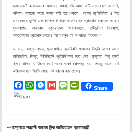
জন্য একটি কলঙ্কজনক অধ্যায়। এখনই যদি আমরা এটি বন্ধ করতে না পারি,
ভবিষ্যৎ প্রজন্মের কাছে আমরা দায়ী হয়ে থাকবো। আমরা প্রতিনিয়িত এ নিয়ে
মনোবেদনায় ভুগছি এবং বিশ্বের বিভিন্ন জায়গায় এর প্রতিবাদ অব্যাহত আছে।
যুক্তরাষ্ট্রে, কানাডায়, যুক্তরাজ্যে, আয়ারল্যান্ডে, কন্টিনেন্টাল ইউরোপে,
অস্ট্রেলিয়ায় প্রতিবাদ চলছে। কারণ মানুষ এই অপরাধের বিরুদ্ধে।’
ড. হাছান মাহমুদ বলেন, যুক্তরাষ্ট্রের যুদ্ধবিরতি প্রস্তাব কিছুটা আশার আলো
জাগিয়েছিল, কিন্তু ফিলিস্তিনি প্রতিনিধিদের মতে সেই প্রস্তাবে কিছু ত্রুটি
ছিল। রাশিয়া ও চীনের ভেটোদানের কারণ বোধগম্য নয়। কিন্তু আমরা চাই
অবিলম্বে যুদ্ধ বিরতি হোক, এই বর্বরতা বন্ধ হোক।
F
W
M
G
M
P
Share
a
h
e
m
e
r
c
a
s
a
s
i
e
t
s
i
s
n
b
s
e
l
a
t
মস্কোতে সন্ত্রাসী হামলার নিন্দা জানিয়েছেন প্রধানমন্ত্রী
o
A
n
g
F