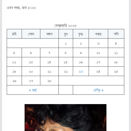
এখন সময়, রাত ৮:০৩
ফেব্রুয়ারি ২০২৩
রবি
সোম
মঙ্গল
বুধ
বৃহঃ
শুক্র
শনি
১
২
৩
৪
৫
৬
৭
৮
৯
১০
১১
১২
১৩
১৪
১৫
১৬
১৭
১৮
১৯
২০
২১
২২
২৩
২৪
২৫
২৬
২৭
২৮
« মার্চ
এপ্রি »