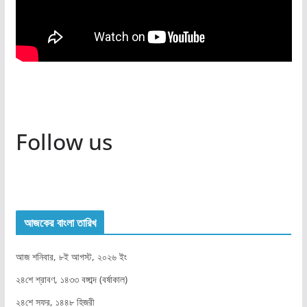
Follow us
আজকের বাংলা তারিখ
আজ শনিবার, ৮ই আগস্ট, ২০২৬ ইং
২৪শে শ্রাবণ, ১৪৩৩ বঙ্গাব্দ (বর্ষাকাল)
২৪শে সফর, ১৪৪৮ হিজরী