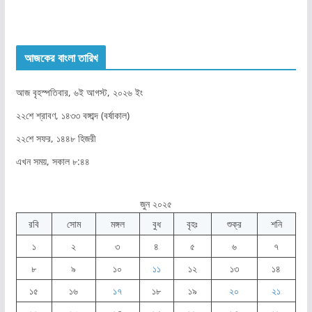
আজকের বাংলা তারিখ
আজ বৃহস্পতিবার, ৬ই আগস্ট, ২০২৬ ইং
২২শে শ্রাবণ, ১৪৩৩ বঙ্গাব্দ (বর্ষাকাল)
২২শে সফর, ১৪৪৮ হিজরী
এখন সময়, সকাল ৮:৪৪
জুন ২০২৫
রবি
সোম
মঙ্গল
বুধ
বৃহঃ
শুক্র
শনি
১
২
৩
৪
৫
৬
৭
৮
৯
১০
১১
১২
১৩
১৪
১৫
১৬
১৭
১৮
১৯
২০
২১