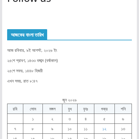
আজকের বাংলা তারিখ
আজ রবিবার, ৯ই আগস্ট, ২০২৬ ইং
২৫শে শ্রাবণ, ১৪৩৩ বঙ্গাব্দ (বর্ষাকাল)
২৫শে সফর, ১৪৪৮ হিজরী
এখন সময়, রাত ৮:৪৭
জুন ২০২৬
রবি
সোম
মঙ্গল
বুধ
বৃহঃ
শুক্র
শনি
১
২
৩
৪
৫
৬
৭
৮
৯
১০
১১
১২
১৩
১৪
১৫
১৬
১৭
১৮
১৯
২০