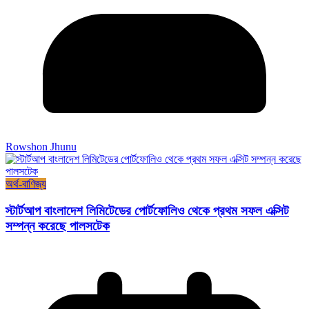
Rowshon Jhunu
অর্থ-বাণিজ্য
স্টার্টআপ বাংলাদেশ লিমিটেডের পোর্টফোলিও থেকে প্রথম সফল এক্সিট
সম্পন্ন করেছে পালসটেক