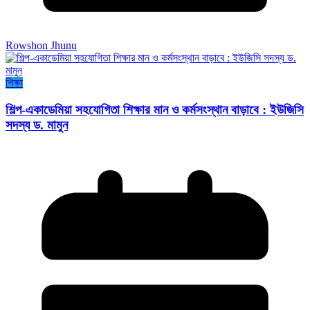
Rowshon Jhunu
শিক্ষা
শিল্প-একাডেমিয়া সহযোগিতা শিক্ষার মান ও কর্মসংস্থান বাড়াবে : ইউজিসি
সদস্য ড. মামুন