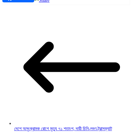
দেশে অসংক্রামক রোগে মৃত্যু ৭১ শতাংশ, দায়ী চিনি-লবণ-ট্রান্সফ্যাট