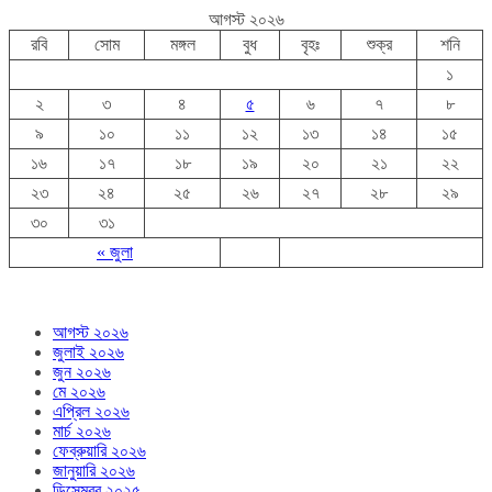
আগস্ট ২০২৬
রবি
সোম
মঙ্গল
বুধ
বৃহঃ
শুক্র
শনি
১
২
৩
৪
৫
৬
৭
৮
৯
১০
১১
১২
১৩
১৪
১৫
১৬
১৭
১৮
১৯
২০
২১
২২
২৩
২৪
২৫
২৬
২৭
২৮
২৯
৩০
৩১
« জুলা
আগস্ট ২০২৬
জুলাই ২০২৬
জুন ২০২৬
মে ২০২৬
এপ্রিল ২০২৬
মার্চ ২০২৬
ফেব্রুয়ারি ২০২৬
জানুয়ারি ২০২৬
ডিসেম্বর ২০২৫