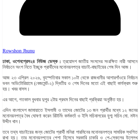
Rowshon Jhunu
ঢাকা, ওপেনপ্রেস২৪ নিউজ ডেস্ক :
ত্রয়োদশ জাতীয় সংসদের সংরক্ষিত নারী আসনে
নির্বাচনে অংশ নিতে ইচ্ছুক প্রার্থীদের মনোনয়নপত্র যাচাই-বাছাইয়ের শেষ দিন আজ।
আজ ২৩ এপ্রিল ২০২৬, বৃহস্পতিবার সকাল ১০টা থেকে রাজধানীর আগারগাঁওয়ে নির্বাচন
ভবন অডিটোরিয়ামে (বেজমেন্ট-২) দ্বিতীয় ও শেষ দিনের মতো এই বাছাই কার্যক্রম শুরু
হয়। খবর বাসস।
এর আগে, গতকাল বুধবার দুপুর ২টায় প্রথম দিনের বাছাই প্রক্রিয়া অনুষ্ঠিত হয়।
এদিন বাংলাদেশ জামায়াতে ইসলামী ও তাদের জোটের ১৩ জন প্রার্থীর মধ্যে ১২ জনের
মনোনয়নপত্র বৈধ ঘোষণা করেন রিটার্নিং কর্মকর্তা ও ইসি সচিবালয়ের যুগ্ম সচিব মো. মঈন
উদ্দীন খান।
তবে তথ্য যাচাইয়ের জন্য জোটের প্রার্থী মনিরা শারমিনের মনোনয়নপত্র সাময়িক স্থগিত
রাখা হয়। তার মনোনয়নপত্রে পেশা হিসেবে সরকারি চাকরি ও পে-স্কেলের উল্লেখ