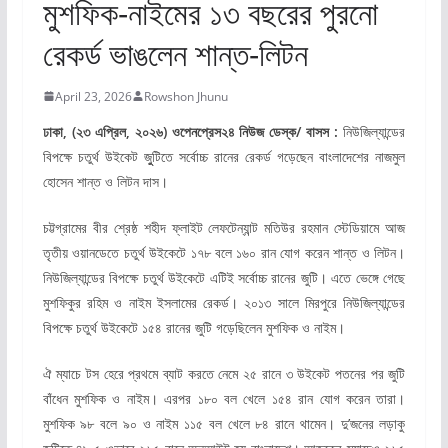
মুশফিক-নাইমের ১৩ বছরের পুরনো
রেকর্ড ভাঙলেন শান্ত-লিটন
April 23, 2026
Rowshon Jhunu
ঢাকা, (২৩ এপ্রিল, ২০২৬) ওপেনপ্রেস২৪ নিউজ ডেস্ক/ বাসস :
নিউজিল্যান্ডের
বিপক্ষে চতুর্থ উইকেট জুুটিতে সর্বোচ্চ রানের রেকর্ড গড়েছেন বাংলাদেশের নাজমুল
হোসেন শান্ত ও লিটন দাস।
চট্টগ্রামের বীর শ্রেষ্ঠ শহীদ ফ্লাইট লেফটেন্যান্ট মতিউর রহমান স্টেডিয়ামে আজ
তৃতীয় ওয়ানডেতে চতুর্থ উইকেটে ১৭৮ বলে ১৬০ রান যোগ করেন শান্ত ও লিটন।
নিউজিল্যান্ডের বিপক্ষে চতুর্থ উইকেটে এটিই সর্বোচ্চ রানের জুটি। এতে ভেঙ্গে গেছে
মুশফিকুর রহিম ও নাইম ইসলামের রেকর্ড। ২০১৩ সালে মিরপুরে নিউজিল্যান্ডের
বিপক্ষে চতুর্থ উইকেটে ১৫৪ রানের জুটি গড়েছিলেন মুশফিক ও নাইম।
ঐ ম্যাচে টস হেরে প্রথমে ব্যাট করতে নেমে ২৫ রানে ৩ উইকেট পতনের পর জুটি
বাঁধেন মুশফিক ও নাইম। এরপর ১৮০ বল খেলে ১৫৪ রান যোগ করেন তারা।
মুশফিক ৯৮ বলে ৯০ ও নাইম ১১৫ বল খেলে ৮৪ রানে থামেন। দু’জনের লড়াকু