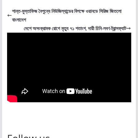
b
s
e
l
a
t
শান্ত-মুস্তাফিজ নৈপুন্যে নিউজিল্যান্ডের বিপক্ষে ওয়ানডে সিরিজ জিতলো
o
A
n
g
F
বাংলাদেশ
o
p
g
e
r
দেশে অসংক্রামক রোগে মৃত্যু ৭১ শতাংশ, দায়ী চিনি-লবণ-ট্রান্সফ্যাট
k
p
e
i
r
e
n
d
l
y