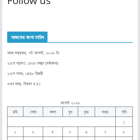
Follow us
আজকের বাংলা তারিখ
আজ শুক্রবার, ৭ই আগস্ট, ২০২৬ ইং
২৩শে শ্রাবণ, ১৪৩৩ বঙ্গাব্দ (বর্ষাকাল)
২৩শে সফর, ১৪৪৮ হিজরী
এখন সময়, বিকাল ৪:৪১
আগস্ট ২০২৬
রবি
সোম
মঙ্গল
বুধ
বৃহঃ
শুক্র
শনি
১
২
৩
৪
৫
৬
৭
৮