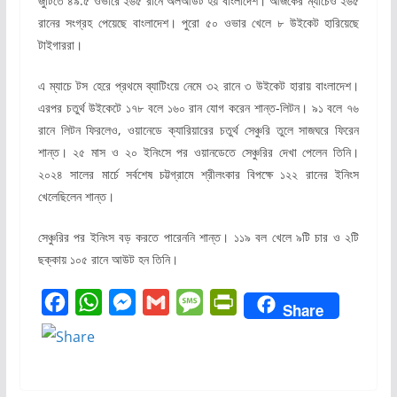
জুটিতে ৪৯.৫ ওভারে ২৬৫ রানে অলআউট হয় বাংলাদেশ। আজকের ম্যাচেও ২৬৫
রানের সংগ্রহ পেয়েছে বাংলাদেশ। পুরো ৫০ ওভার খেলে ৮ উইকেট হারিয়েছে
টাইগাররা।
এ ম্যাচে টস হেরে প্রথমে ব্যাটিংয়ে নেমে ৩২ রানে ৩ উইকেট হারায় বাংলাদেশ।
এরপর চতুর্থ উইকেটে ১৭৮ বলে ১৬০ রান যোগ করেন শান্ত-লিটন। ৯১ বলে ৭৬
রানে লিটন ফিরলেও, ওয়ানেডে ক্যারিয়ারের চতুর্থ সেঞ্চুরি তুলে সাজঘরে ফিরেন
শান্ত। ২৫ মাস ও ২০ ইনিংসে পর ওয়ানডেতে সেঞ্চুরির দেখা পেলেন তিনি।
২০২৪ সালের মার্চে সর্বশেষ চট্টগ্রামে শ্রীলংকার বিপক্ষে ১২২ রানের ইনিংস
খেলেছিলেন শান্ত।
সেঞ্চুরির পর ইনিংস বড় করতে পারেননি শান্ত। ১১৯ বল খেলে ৯টি চার ও ২টি
ছক্কায় ১০৫ রানে আউট হন তিনি।
F
W
M
G
M
P
Share
a
h
e
m
e
r
c
a
s
a
s
i
e
t
s
i
s
n